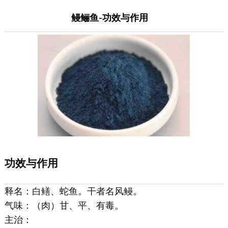
鳗鲡鱼-功效与作用
功效与作用
释名：白鳝、蛇鱼。干者名风鳗。
气味：（肉）甘、平、有毒。
主治：