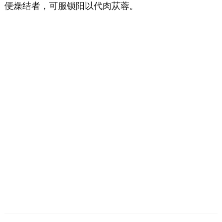
便燥结者，可服锁阳以代肉苁蓉。