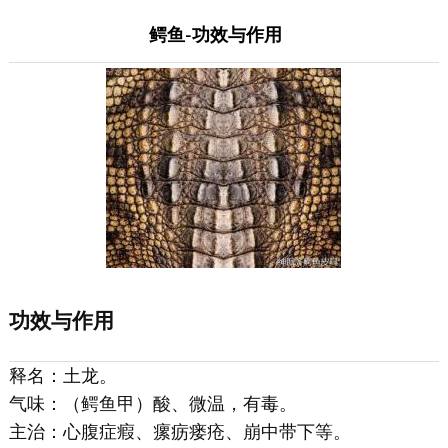
鳄鱼-功效与作用
功效与作用
释名：土龙。
气味：（鳄鱼甲）酸、微温，有毒。
主治：心腹症瘕、瘰疬瘘疮、崩中带下等。