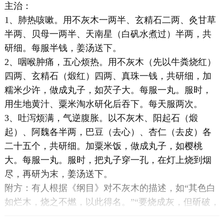
主治：
1、肺热咳嗽。用不灰木一两半、玄精石二两、灸甘草
半两、贝母一两半、天南星（白矾水煮过）半两，共
研细。每服半钱，姜汤送下。
2、咽喉肿痛，五心烦热。用不灰木（先以牛粪烧红）
四两、玄精石（煅红）四两、真珠一钱，共研细，加
糯米少许，做成丸子，如芡子大。每服一丸。服时，
用生地黄汁、粟米淘水研化后吞下。每天服两次。
3、吐泻烦满，气逆腹胀。以不灰木、阳起石（煅
起）、阿魏各半两，巴豆（去心）、杏仁（去皮）各
二十五个，共研细。加粟米饭，做成丸子，如樱桃
大。每服一丸。服时，把丸子穿一孔，在灯上烧到烟
尽，再研为末，姜汤送下。
附方：有人根据《纲目》对不灰木的描述，如“其色白
如烂木，烧之不燃，以此得名。”“要烧成灰，但斫破，
以牛乳煮了，黄牛粪烧之，即成灰。”“形如针文，烧之