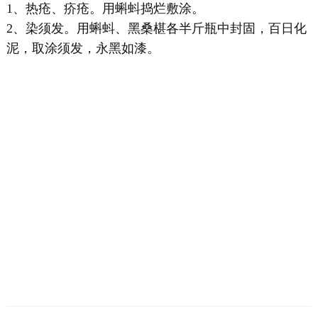
1、热疮、疥疮。用蝌蚪捣烂敷涂。
2、染须发。用蝌蚪、黑桑椹各半斤瓶中封固，百日化
泥，取涂须发，永黑如漆。