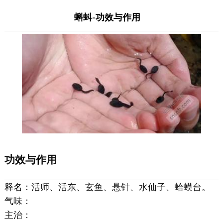
蝌蚪-功效与作用
功效与作用
释名：活师、活东、玄鱼、悬针、水仙子、蛤蟆台。
气味：
主治：