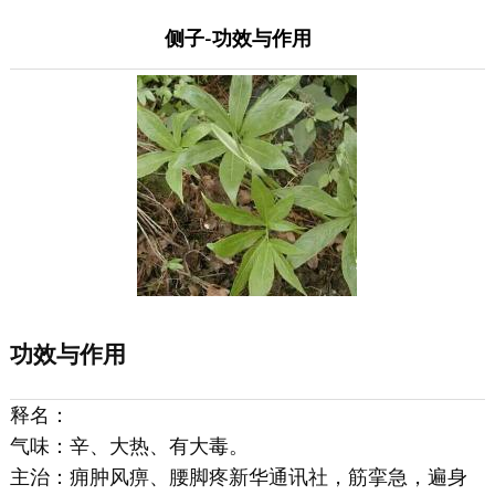
侧子-功效与作用
功效与作用
释名：
气味：辛、大热、有大毒。
主治：痈肿风痹、腰脚疼新华通讯社，筋挛急，遍身