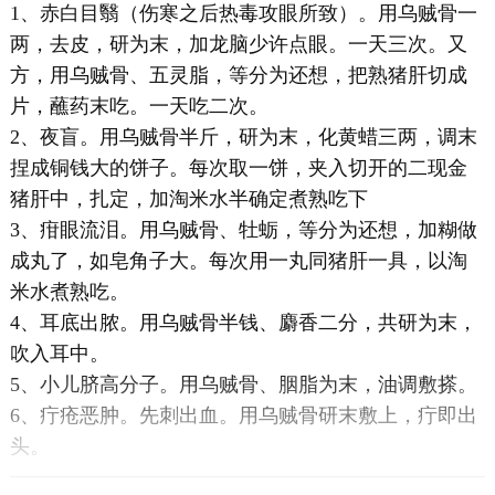
1、赤白目翳（伤寒之后热毒攻眼所致）。用乌贼骨一
两，去皮，研为末，加龙脑少许点眼。一天三次。又
方，用乌贼骨、五灵脂，等分为还想，把熟猪肝切成
片，蘸药末吃。一天吃二次。
2、夜盲。用乌贼骨半斤，研为末，化黄蜡三两，调末
捏成铜钱大的饼子。每次取一饼，夹入切开的二现金
猪肝中，扎定，加淘米水半确定煮熟吃下
3、疳眼流泪。用乌贼骨、牡蛎，等分为还想，加糊做
成丸了，如皂角子大。每次用一丸同猪肝一具，以淘
米水煮熟吃。
4、耳底出脓。用乌贼骨半钱、麝香二分，共研为末，
吹入耳中。
5、小儿脐高分子。用乌贼骨、胭脂为末，油调敷搽。
6、疔疮恶肿。先刺出血。用乌贼骨研末敷上，疔即出
头。
7、小儿痰。用我年的乌贼骨末，米汤送服一钱。