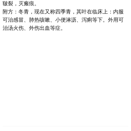
皲裂，灭瘢痕。
附方：冬青，现在又称四季青，其叶在临床上：内服
可治感冒、肺热咳嗽、小便淋沥、泻痢等下。外用可
治汤火伤、外伤出血等症。