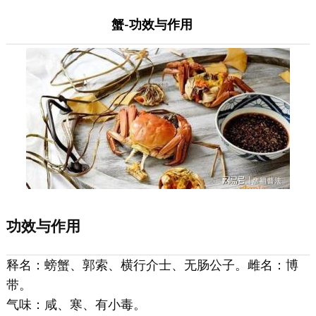
蟹-功效与作用
功效与作用
释名：螃蟹、郭索、横行介士、无肠公子。雌名：博
带。
气味：咸、寒、有小毒。