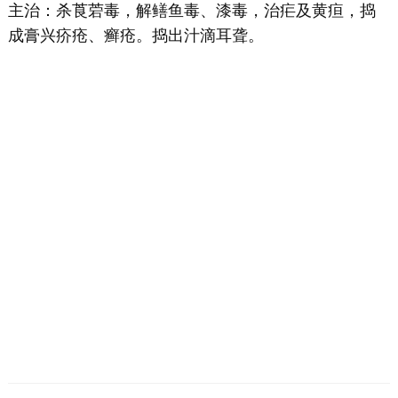
主治：杀莨菪毒，解鳝鱼毒、漆毒，治疟及黄疸，捣
成膏兴疥疮、癣疮。捣出汁滴耳聋。