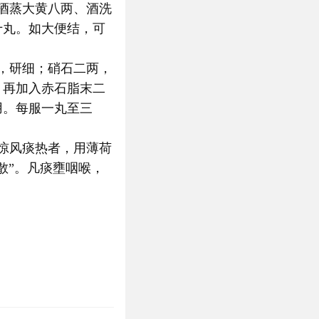
酒蒸大黄八两、酒洗
十丸。如大便结，可
，研细；硝石二两，
，再加入赤石脂末二
用。每服一丸至三
惊风痰热者，用薄荷
散”。凡痰壅咽喉，