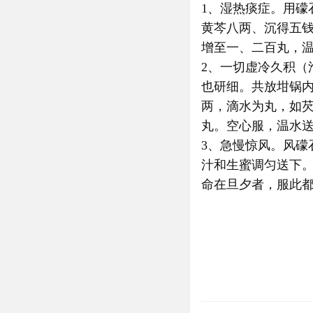
1、湿热痰症。用
黄芩八两、沉得五
增至一、二百丸，温
2、一切虚冷久积
也研细。共放坩锅
两，滴水为丸，如
丸。空心服，温水送
3、急慢惊风。风
汁和生蜜调匀送下。
命在旦夕者，服此