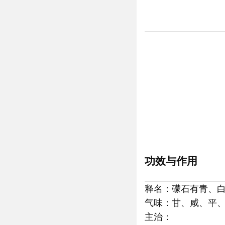
功效与作用
释名：礞石有青、
气味：甘、咸、平
主治：