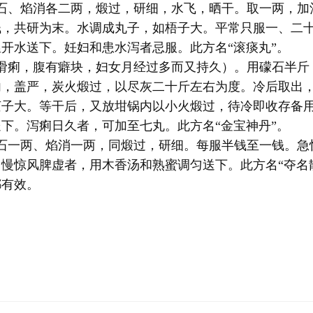
礞石、焰消各二两，煅过，研细，水飞，晒干。取一两，加
钱，共研为末。水调成丸子，如梧子大。平常只服一、二
开水送下。妊妇和患水泻者忌服。此方名“滚痰丸”。
（滑痢，腹有癖块，妇女月经过多而又持久）。用礞石半斤
内，盖严，炭火煅过，以尽灰二十斤左右为度。冷后取出
芡子大。等干后，又放坩锅内以小火煅过，待冷即收存备
下。泻痢日久者，可加至七丸。此方名“金宝神丹”。
礞石一两、焰消一两，同煅过，研细。每服半钱至一钱。急
慢惊风脾虚者，用木香汤和熟蜜调匀送下。此方名“夺名
都有效。